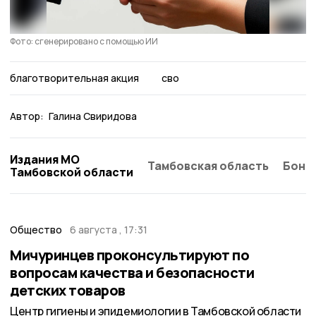
Фото: сгенерировано с помощью ИИ
благотворительная акция
сво
Автор:
Галина Свиридова
Издания МО
Тамбовская область
Бонд
Тамбовской области
Общество
6 августа , 17:31
Мичуринцев проконсультируют по
вопросам качества и безопасности
детских товаров
Центр гигиены и эпидемиологии в Тамбовской области