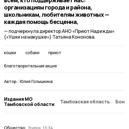
всем, кто поддерживает нас:
организациям города и района,
школьникам, любителям животных —
каждая помощь бесценна,
подчеркнула директор АНО «Приют Надежды»
(«Ушки на макушке») Татьяна Кононова.
кошки
собаки
приют
благотворительная акция
Автор:
Юлия Голышкина
Издания МО
Тамбовская область
Бонд
Тамбовской области
Общество
Вчера, 13:34