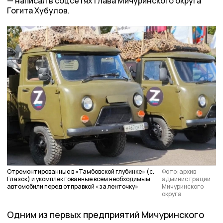
написал в соцсетях глава Мичуринского округа
Гогита Хубулов.
Отремонтированные в «Тамбовской глубинке» (с.
Фото: архив
Глазок) и укомплектованные всем необходимым
администрации
автомобили перед отправкой «за ленточку»
Мичуринского
округа
Одним из первых предприятий Мичуринского