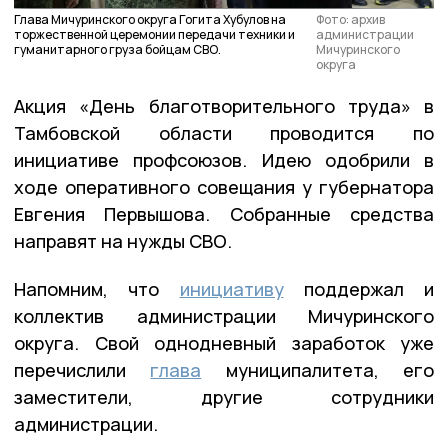
Глава Мичуринского округа Гогита Хубулов на
Фото: архив
торжественной церемонии передачи техники и
администрации
гуманитарного груза бойцам СВО.
Мичуринского
округа
Акция «День благотворительного труда» в
Тамбовской области проводится по
инициативе профсоюзов. Идею одобрили в
ходе оперативного совещания у губернатора
Евгения Первышова. Собранные средства
направят на нужды СВО.
Напомним, что
инициативу
поддержал и
коллектив администрации Мичуринского
округа. Свой однодневный заработок уже
перечислили
глава
муниципалитета, его
заместители, другие сотрудники
администрации.