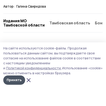
Автор:
Галина Свиридова
Издания МО
Тамбовская область
Бонд
Тамбовской области
Общество
5 августа , 15:12
На сайте используются cookie-файлы.
Продолжая
Клуб «Тепло маминых рук» открыли в
пользоваться данным сайтом, вы подтверждаете свое
Мичуринском округе
согласие на использование файлов cookie в соответствии
с настоящим уведомлением
Клуб стал седьмой площадкой, созданной в
и
Политикой конфиденциальности.
Использование «cookie»
муниципалитетах Тамбовской области по инициативе
можно отменить в настройках браузера.
филиала фонда «Защитники Отечества».
Принять