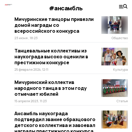
#ансамбль
Мичуринские танцоры привезли
домой награды со
всероссийского конкурса
23 июня , 18:23
Общество
Танцевальные коллективы из
наукограда высоко оценили в
престижном конкурсе
25 февраля 2024, 12:11
Культура
Мичуринский коллектив
народного танца в этом году
отмечает юбилей
15 апреля 2023, 11:23
Статья
Ансамбль наукограда
подтвердил звание образцового
детского коллектива и завоевал
награды престижного конкурса