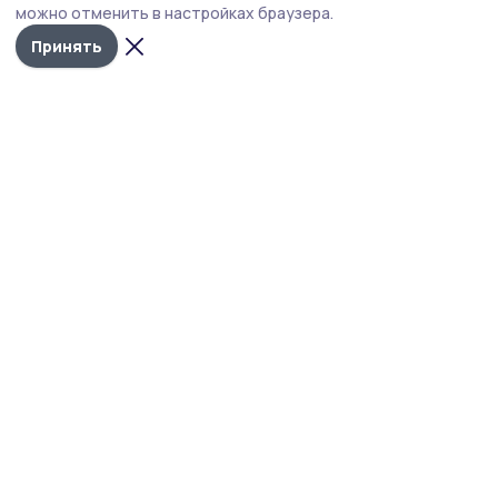
можно отменить в настройках браузера.
Принять
Мичуринская правда
Новости
Истории
Карточки
Фотогалереи
Проекты
Новости компаний
Документы НПА
Объявления
Подписка на газету
Учредитель и издатель:
ООО «Издательский дом «Тамбов»