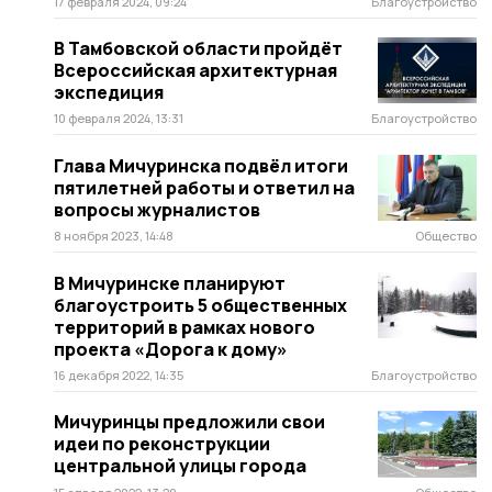
17 февраля 2024, 09:24
Благоустройство
В Тамбовской области пройдёт
Всероссийская архитектурная
экспедиция
10 февраля 2024, 13:31
Благоустройство
Глава Мичуринска подвёл итоги
пятилетней работы и ответил на
вопросы журналистов
8 ноября 2023, 14:48
Общество
В Мичуринске планируют
благоустроить 5 общественных
территорий в рамках нового
проекта «Дорога к дому»
16 декабря 2022, 14:35
Благоустройство
Мичуринцы предложили свои
идеи по реконструкции
центральной улицы города