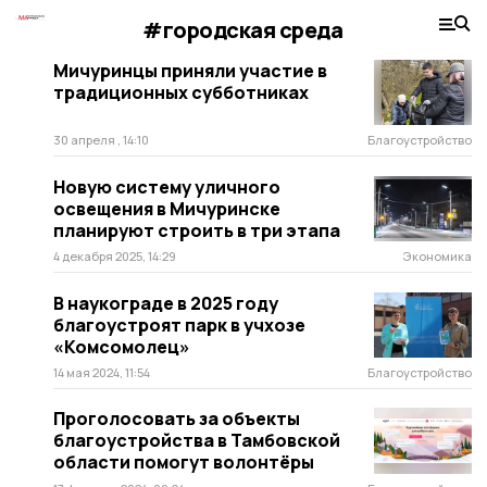
#городская среда
Мичуринцы приняли участие в
традиционных субботниках
30 апреля , 14:10
Благоустройство
Новую систему уличного
освещения в Мичуринске
планируют строить в три этапа
4 декабря 2025, 14:29
Экономика
В наукограде в 2025 году
благоустроят парк в учхозе
«Комсомолец»
14 мая 2024, 11:54
Благоустройство
Проголосовать за объекты
благоустройства в Тамбовской
области помогут волонтёры