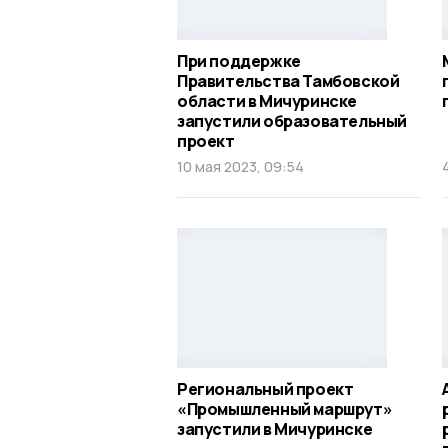
При поддержке
Правительства Тамбовской
области в Мичуринске
запустили образовательный
проект
10 мая 2023, 09:54
Региональный проект
«Промышленный маршрут»
запустили в Мичуринске