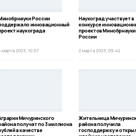
Минобрнауки России
Наукоград участвует в
поддержало инновационный
конкурсе инновационн
проект наукограда
проектов Минобрнауки
России
4 марта 2023, 10:57
2 марта 2023, 09:42
Аграрии Мичуринского
Жительница Мичуринс
района получат по 3 миллиона
района получила
рублей в качестве
господдержку и откры