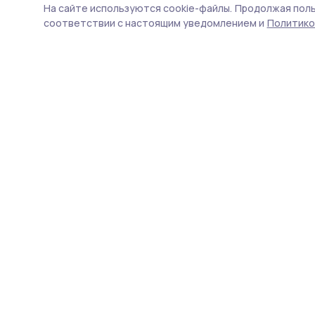
На сайте используются cookie-файлы.
Продолжая поль
соответствии с настоящим уведомлением и
Политико
Мичуринская правда
Новости
Истории
Карточки
Фотогалереи
Проекты
Новости компаний
Документы НПА
Объявления
Подписка на газету