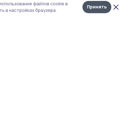
использование файлов cookie в
Принять
ь в настройках браузера.
тика конфиденциальности
 содержит сервисы, использующие
ies. Продолжая пользоваться данным
ом, вы подтверждаете свое согласие на
льзование файлов cookie в соответствии с
тоящим уведомлением и Политикой
иденциальности. Использование «cookie»
о отменить в настройках браузера.
материалы сайта защищены законом об
рских правах. При полном или частичном
ровании материалов наличие активной
рссылки на источник https://michpravda.ruи
ание автора обязательно.
кция не несет ответственности за
товерность информации в рекламных
явлениях.