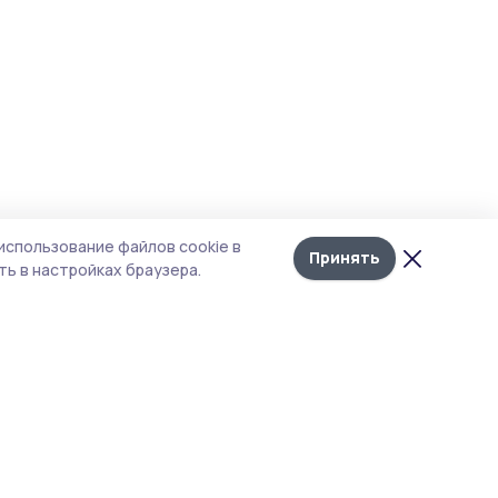
использование файлов cookie в
Принять
ь в настройках браузера.
тика конфиденциальности
 содержит сервисы, использующие
ies. Продолжая пользоваться данным
ом, вы подтверждаете свое согласие на
льзование файлов cookie в соответствии с
тоящим уведомлением и Политикой
иденциальности. Использование «cookie»
о отменить в настройках браузера.