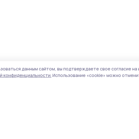
зоваться данным сайтом, вы подтверждаете свое согласие на 
й конфиденциальности.
Использование «cookie» можно отменит
Учредитель и издатель:
ООО «Издательский
Поли
дом «Тамбов»
Сайт
Адрес редакции:
393760, Тамбовская обл., г.
cook
Мичуринск, ул. Советская, д. 305
сайт
испо
Номер телефона редакции:
8(47545) 5-41-18
нас
(добавочный 1), 8(47545) 5-41-18 (добавочный
конф
2)
можн