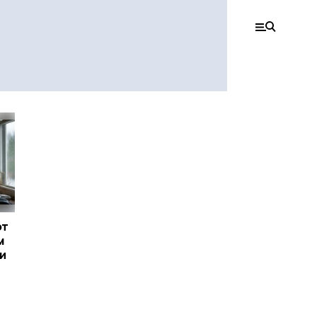
ют
м
и