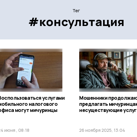
Тег
#консультация
Воспользоваться услугами
Мошенники продолжа
мобильного налогового
предлагать мичуринца
офиса могут мичуринцы
несуществующие услуг
24 июня , 08:18
26 ноября 2025, 13:04