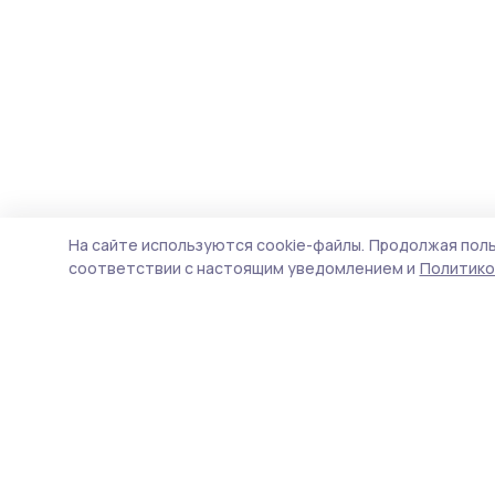
На сайте используются cookie-файлы.
Продолжая поль
соответствии с настоящим уведомлением и
Политико
Мичуринская правда
Новости
Истории
Карточки
Фотогалереи