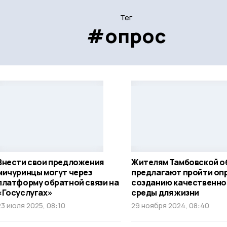
Тег
#опрос
Внести свои предложения
Жителям Тамбовской о
мичуринцы могут через
предлагают пройти оп
платформу обратной связи на
созданию качественно
«Госуслугах»
среды для жизни
23 июля 2025, 08:10
29 ноября 2024, 08:40