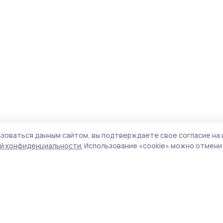
зоваться данным сайтом, вы подтверждаете свое согласие на 
й конфиденциальности.
Использование «cookie» можно отменит
Учредитель и издатель:
ООО «Издательский
Поли
дом «Тамбов»
Сайт
Адрес редакции:
393760, Тамбовская обл., г.
cook
Мичуринск, ул. Советская, д. 305
сайт
испо
Номер телефона редакции:
8(47545) 5-41-18
нас