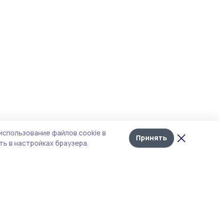
использование файлов cookie в
Принять
ь в настройках браузера.
тика конфиденциальности
 содержит сервисы, использующие
ies. Продолжая пользоваться данным
ом, вы подтверждаете свое согласие на
льзование файлов cookie в соответствии с
тоящим уведомлением и Политикой