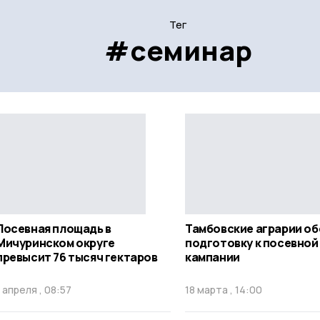
Тег
#семинар
Посевная площадь в
Тамбовские аграрии о
Мичуринском округе
подготовку к посевной
превысит 76 тысяч гектаров
кампании
1 апреля , 08:57
18 марта , 14:00