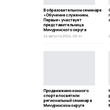
В образовательном семинаре
«Обучение служением.
Первые» участвует
представительница
Мичуринского округа
24 августа 2024, 09:41
Продвижению конного
спорта посвятили
региональный семинар в
Мичуринском округе