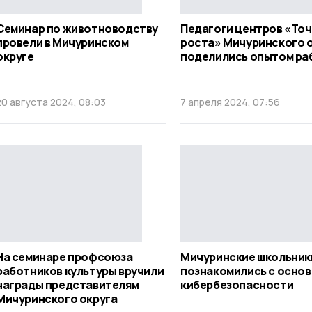
Семинар по животноводству
Педагоги центров «Точ
провели в Мичуринском
роста» Мичуринского 
округе
поделились опытом ра
20 августа 2024, 08:03
7 апреля 2024, 07:56
На семинаре профсоюза
Мичуринские школьник
работников культуры вручили
познакомились с осно
награды представителям
кибербезопасности
Мичуринского округа