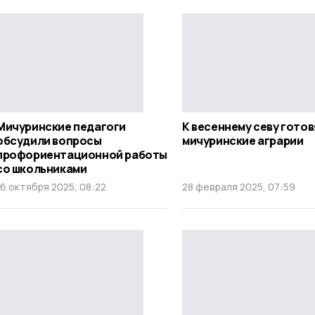
Мичуринские педагоги
К весеннему севу гото
обсудили вопросы
мичуринские аграрии
профориентационной работы
со школьниками
16 октября 2025, 08:22
28 февраля 2025, 07:59