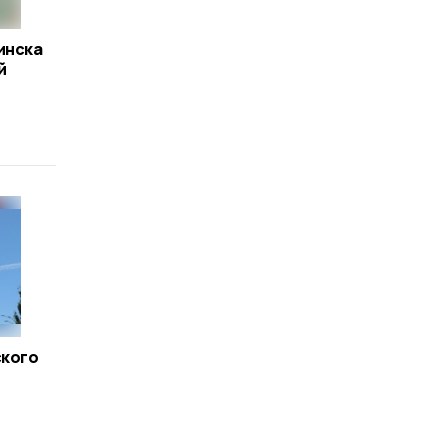
инска
й
ского