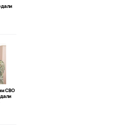
едали
ам СВО
едали
»