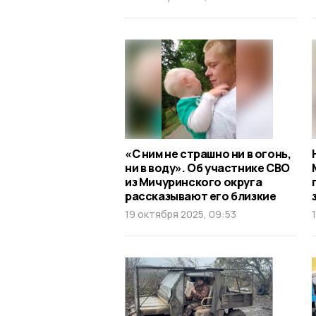
«С ним не страшно ни в огонь,
ни в воду». Об участнике СВО
из Мичуринского округа
рассказывают его близкие
19 октября 2025, 09:53