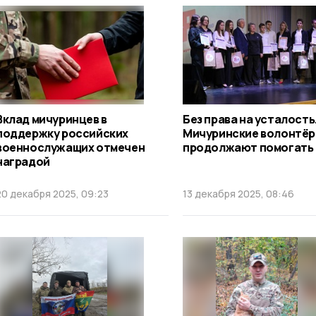
Вклад мичуринцев в
Без права на усталость
поддержку российских
Мичуринские волонтё
военнослужащих отмечен
продолжают помогать
наградой
20 декабря 2025, 09:23
13 декабря 2025, 08:46