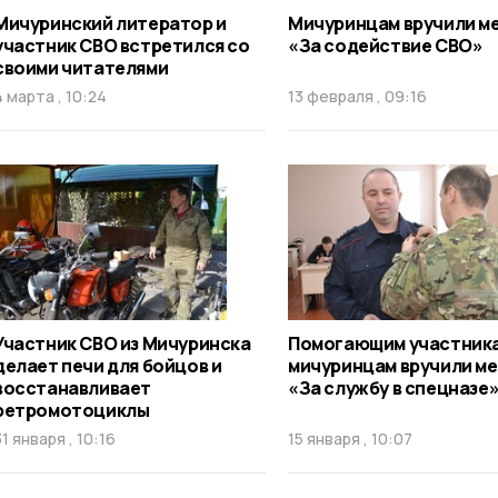
Мичуринский литератор и
Мичуринцам вручили м
участник СВО встретился со
«За содействие СВО»
своими читателями
4 марта , 10:24
13 февраля , 09:16
Участник СВО из Мичуринска
Помогающим участник
делает печи для бойцов и
мичуринцам вручили м
восстанавливает
«За службу в спецназе
ретромотоциклы
31 января , 10:16
15 января , 10:07