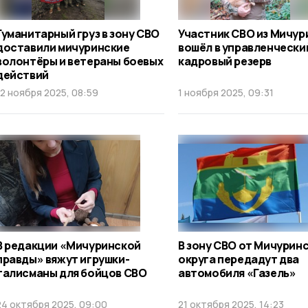
Гуманитарный груз в зону СВО
Участник СВО из Мичур
доставили мичуринские
вошёл в управленчески
волонтёры и ветераны боевых
кадровый резерв
действий
12 ноября 2025, 08:59
1 ноября 2025, 09:31
В редакции «Мичуринской
В зону СВО от Мичурин
правды» вяжут игрушки-
округа передадут два
талисманы для бойцов СВО
автомобиля «Газель»
24 октября 2025, 09:00
21 октября 2025, 14:23