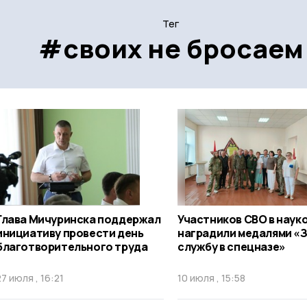
Тег
#своих не бросаем
Глава Мичуринска поддержал
Участников СВО в наук
инициативу провести день
наградили медалями «
благотворительного труда
службу в спецназе»
27 июля , 16:21
10 июля , 15:58