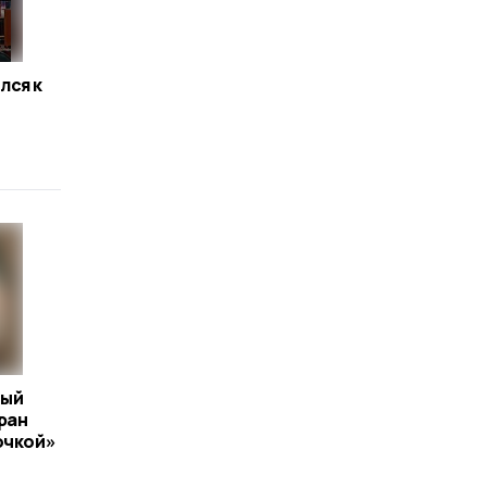
лся к
тый
ран
очкой»