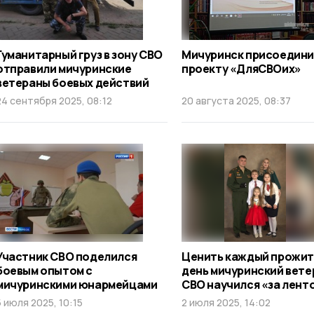
Гуманитарный груз в зону СВО
Мичуринск присоедини
отправили мичуринские
проекту «ДляСВОих»
ветераны боевых действий
24 сентября 2025, 08:12
20 августа 2025, 08:37
Участник СВО поделился
Ценить каждый прожи
боевым опытом с
день мичуринский вете
мичуринскими юнармейцами
СВО научился «за лент
5 июля 2025, 10:15
2 июля 2025, 14:02