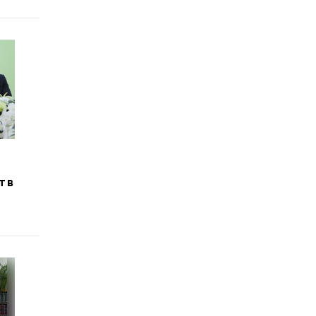
и
т в