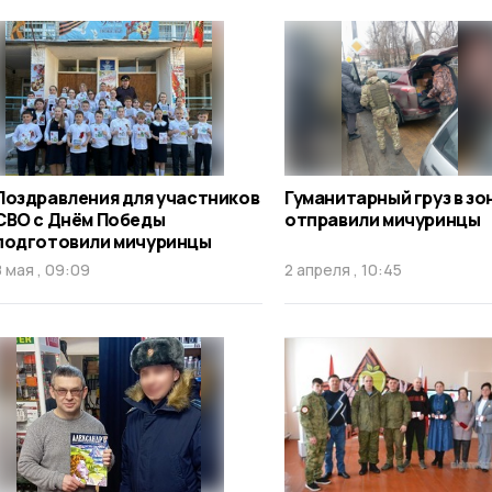
Поздравления для участников
Гуманитарный груз в зо
СВО с Днём Победы
отправили мичуринцы
подготовили мичуринцы
8 мая , 09:09
2 апреля , 10:45