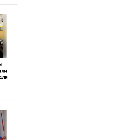
ы
али
для