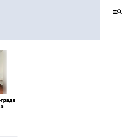
ограде
За