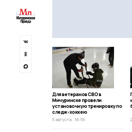
Для ветеранов СВО в
Мичуринске провели
установочную тренировку по
следж-хоккею
5 августа , 16:55