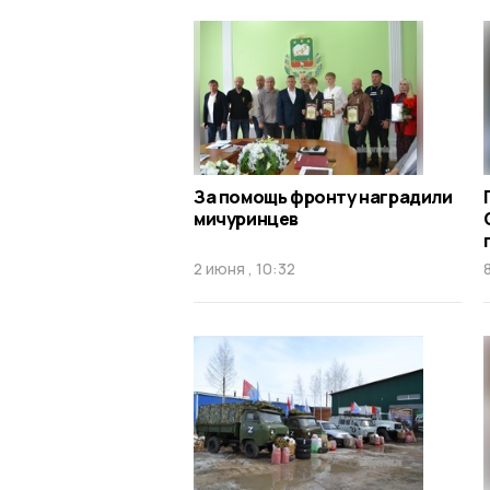
За помощь фронту наградили
мичуринцев
2 июня , 10:32