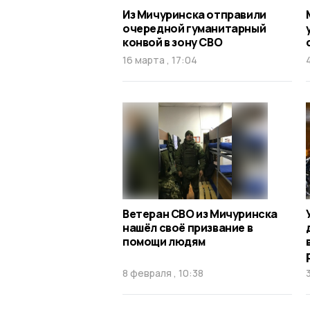
Из Мичуринска отправили
очередной гуманитарный
конвой в зону СВО
16 марта , 17:04
Ветеран СВО из Мичуринска
нашёл своё призвание в
помощи людям
8 февраля , 10:38