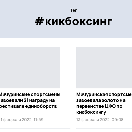
Тег
#кикбоксинг
Мичуринские спортсмены
Мичуринская спортсме
завоевали 21 награду на
завоевала золото на
фестивале единоборств
первенстве ЦФО по
кикбоксингу
21 февраля 2022, 11:59
13 февраля 2022, 09:08