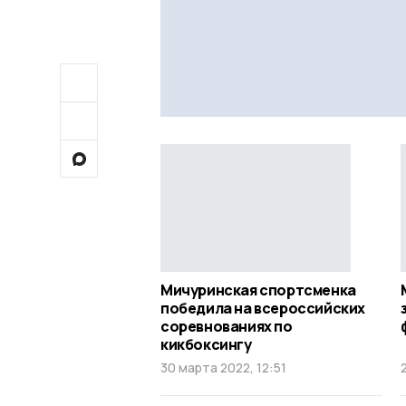
Мичуринская спортсменка
победила на всероссийских
соревнованиях по
кикбоксингу
30 марта 2022, 12:51