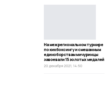
На межрегиональном турнире
по кикбоксингу и смешанным
единоборствам мичуринцы
завоевали 15 золотых медалей
20 декабря 2021, 14:50