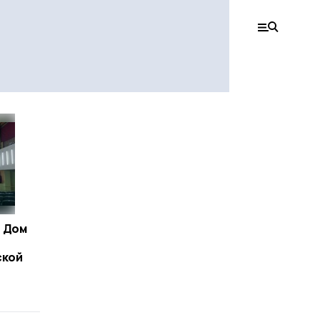
 Дом
ской