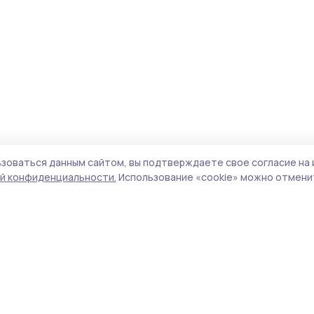
зоваться данным сайтом, вы подтверждаете свое согласие на 
й конфиденциальности.
Использование «cookie» можно отменит
Учредитель и издатель:
ООО «Издательский
Поли
дом «Тамбов»
Сайт
Адрес редакции:
393760, Тамбовская обл., г.
cook
Мичуринск, ул. Советская, д. 305
сайт
испо
Номер телефона редакции:
8(47545) 5-41-18
нас
(добавочный 1), 8(47545) 5-41-18 (добавочный
конф
2)
можн