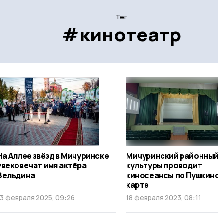
Тег
#кинотеатр
На Аллее звёзд в Мичуринске
Мичуринский районный
увековечат имя актёра
культуры проводит
Зельдина
киносеансы по Пушкин
карте
13 февраля 2025, 09:26
18 февраля 2023, 08:11