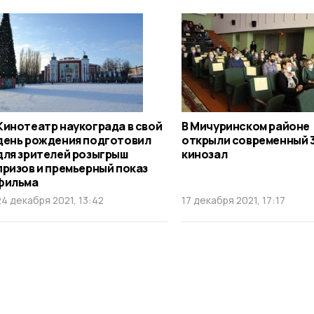
Кинотеатр наукограда в свой
В Мичуринском районе
день рождения подготовил
открыли современный 
для зрителей розыгрыш
кинозал
призов и премьерный показ
фильма
24 декабря 2021, 13:42
17 декабря 2021, 17:17