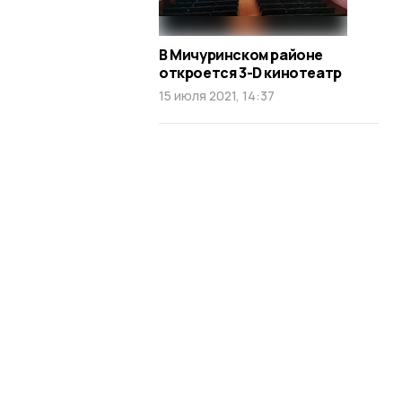
В Мичуринском районе
откроется 3-D кинотеатр
15 июля 2021, 14:37