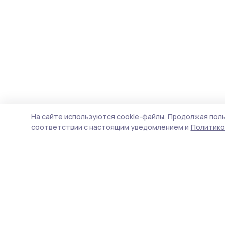
На сайте используются cookie-файлы.
Продолжая поль
соответствии с настоящим уведомлением и
Политико
Мичуринская правда
Новости
Истории
Карточки
Фотогалереи