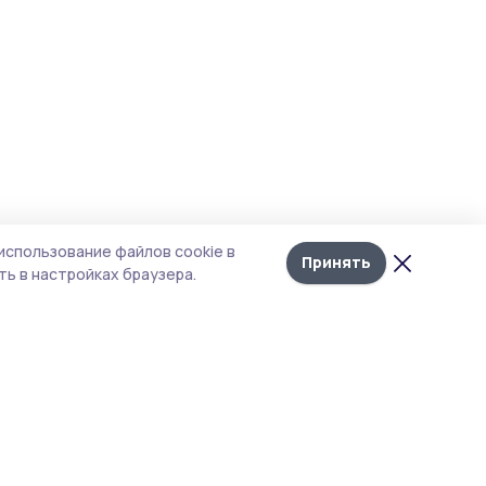
использование файлов cookie в
Принять
ь в настройках браузера.
тика конфиденциальности
 содержит сервисы, использующие
ies. Продолжая пользоваться данным
ом, вы подтверждаете свое согласие на
льзование файлов cookie в соответствии с
тоящим уведомлением и Политикой
иденциальности. Использование «cookie»
о отменить в настройках браузера.