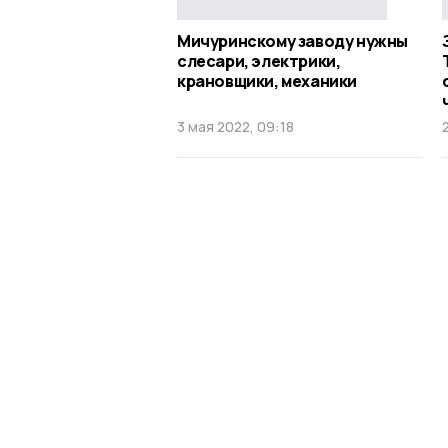
Мичуринскому заводу нужны
слесари, электрики,
крановщики, механики
3 мая 2022, 09:18