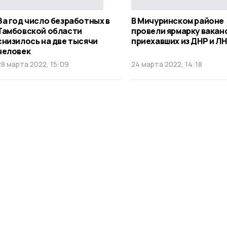
За год число безработных в
В Мичуринском районе
Тамбовской области
провели ярмарку вакан
снизилось на две тысячи
приехавших из ДНР и Л
человек
28 марта 2022, 15:09
24 марта 2022, 14:18