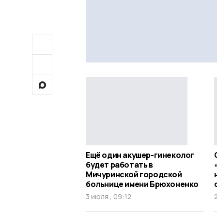
Ещё один акушер-гинеколог
будет работать в
Мичуринской городской
больнице имени Брюхоненко
3 июля , 09:12