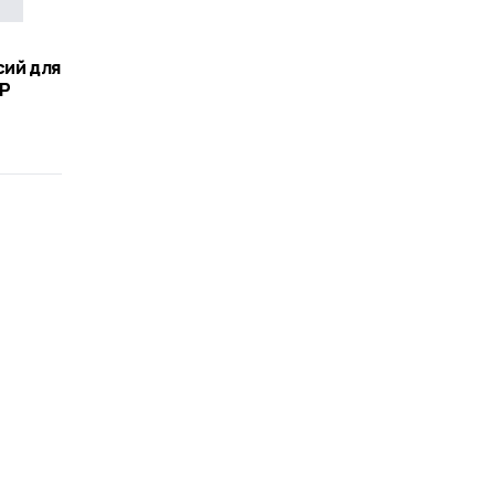
сий для
НР