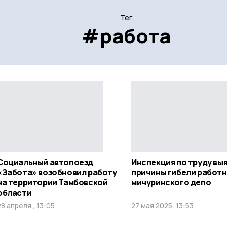
Тег
#работа
Социальный автопоезд
Инспекция по труду вы
«Забота» возобновил работу
причины гибели работ
на территории Тамбовской
мичуринского депо
области
28 апреля , 13:05
27 мая 2025, 13:53