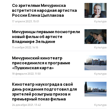
Со зрителями Мичуринска
встретится народная артистка
России Елена Цыплакова
17 апреля 2023, 15:01
Культура
Мичуринцы первыми посмотрели
новый фильм об артисте
Владимире Зельдине
11 ноября 2022, 14:16
Культура
Мичуринский кинотеатр
присоединился к программе
«Пушкинская карта»
18 февраля 2022, 11:50
Культура
Кинотеатр наукограда в свой
день рождения подготовил для
зрителей розыгрыш призов и
премьерный показ фильма
24 декабря 2021, 13:42
Культура