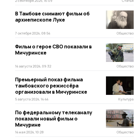
2 сентября 2025, 16:09
Статья
В Тамбове снимают фильм об
архиепископе Луке
7 октября 2024, 08:54
Общество
Фильм о герое СВО показали в
Мичуринске
14 августа 2024, 09:32
Общество
Премьерный показ фильма
тамбовского режиссёра
организовали в Мичуринске
5 августа 2024, 14:44
Культура
По федеральному телеканалу
показали новый фильм о
Мичурине
14 мая 2024, 10:28
Общество