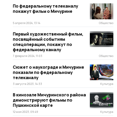
По федеральному телеканалу
покажут фильм о Мичурине
5 апреля 2024, 13:14
Общество
Первый художественный фильм,
посвящённый событиям
спецоперации, покажут по
федеральному каналу
7 февраля 2024, 11:03
Общество
Сюжет о наукограде и Мичурине
показали по федеральному
телеканалу
3 августа 2023, 14:33
Культура
В кинозале Мичуринского района
демонстрируют фильмы по
Пушкинской карте
12 мая 2023, 09:49
Культура