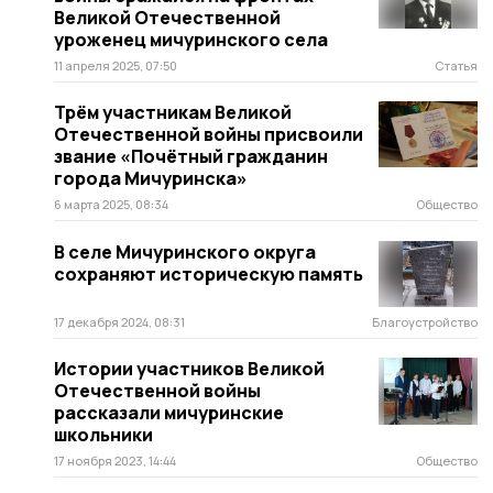
Великой Отечественной
уроженец мичуринского села
11 апреля 2025, 07:50
Статья
Трём участникам Великой
Отечественной войны присвоили
звание «Почётный гражданин
города Мичуринска»
6 марта 2025, 08:34
Общество
В селе Мичуринского округа
сохраняют историческую память
17 декабря 2024, 08:31
Благоустройство
Истории участников Великой
Отечественной войны
рассказали мичуринские
школьники
17 ноября 2023, 14:44
Общество