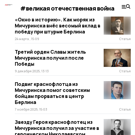
#великая отечественная война
«Окно в историю». Как моряк из
Мичуринска внёс весомый вклад в
победу при штурме Берлина
24 марта , 15:09
Статья
Третий орден Славы житель
Мичуринска получил после
Победы
9 декабря 2025, 13:13
Статья
Подвиг краснофлотца из
Мичуринска помог советским
бойцам прорваться в центр
Берлина
7 ноября 2025, 15:03
Статья
Звезду Героя краснофлотец из
Мичуринска получил за участие в
героическом Николаевском