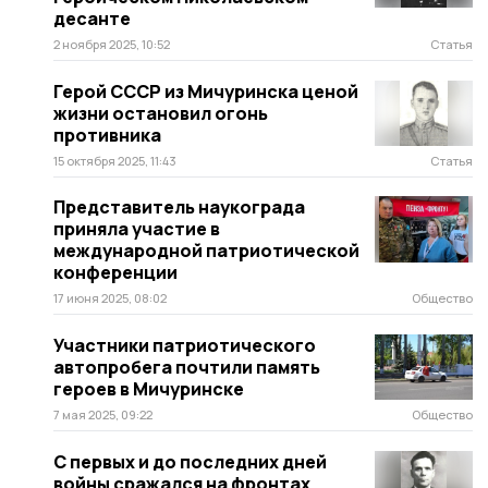
десанте
2 ноября 2025, 10:52
Статья
Герой СССР из Мичуринска ценой
жизни остановил огонь
противника
15 октября 2025, 11:43
Статья
Представитель наукограда
приняла участие в
международной патриотической
конференции
17 июня 2025, 08:02
Общество
Участники патриотического
автопробега почтили память
героев в Мичуринске
7 мая 2025, 09:22
Общество
С первых и до последних дней
войны сражался на фронтах