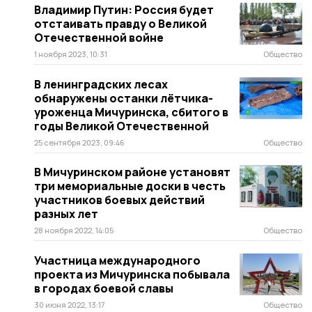
Владимир Путин: Россия будет
отстаивать правду о Великой
Отечественной войне
1 ноября 2023, 10:31
Общество
В ленинградских лесах
обнаружены останки лётчика-
уроженца Мичуринска, сбитого в
годы Великой Отечественной
25 сентября 2023, 09:46
Общество
В Мичуринском районе установят
три мемориальные доски в честь
участников боевых действий
разных лет
28 ноября 2022, 14:05
Общество
Участница международного
проекта из Мичуринска побывала
в городах боевой славы
30 июня 2022, 13:17
Общество