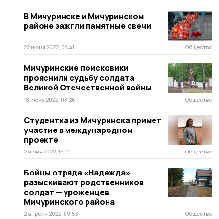
В Мичуринске и Мичуринском
районе зажгли памятные свечи
22 июня 2022, 09:41
Общество
Мичуринские поисковики
прояснили судьбу солдата
Великой Отечественной войны
18 июня 2022, 08:26
Общество
Студентка из Мичуринска примет
участие в международном
проекте
2 июня 2022, 15:10
Общество
Бойцы отряда «Надежда»
разыскивают родственников
солдат — уроженцев
Мичуринского района
2 апреля 2022, 09:53
Общество